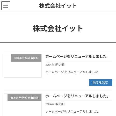
コ
ナ
株式会社イット
ン
ビ
テ
ゲ
ン
ー
ツ
シ
株式会社イット
へ
ョ
ス
ン
キ
に
ッ
移
プ
動
ホームページをリニューアルしました
自動車登録-新着情報
2024年2月29日
ホームページをリニューアルしました
続きを読む
ホームページをリニューアルしました。
土地家屋/行政-新着情報
2024年2月29日
ホームページをリニューアルしました。