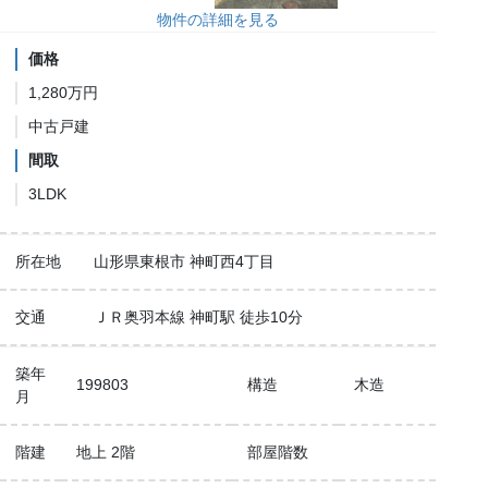
物件の詳細を見る
価格
1,280万円
中古戸建
間取
3LDK
所在地
山形県東根市 神町西4丁目
交通
ＪＲ奥羽本線 神町駅 徒歩10分
築年
199803
構造
木造
月
階建
地上 2階
部屋階数