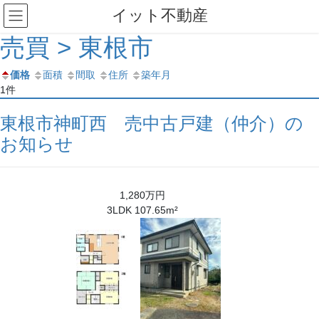
コ
ナ
イット不動産
ン
ビ
テ
ゲ
売買 > 東根市
ン
ー
ツ
シ
価格
面積
間取
住所
築年月
へ
ョ
1件
ス
ン
キ
に
東根市神町西 売中古戸建（仲介）の
ッ
移
お知らせ
プ
動
1,280万円
3LDK 107.65m²