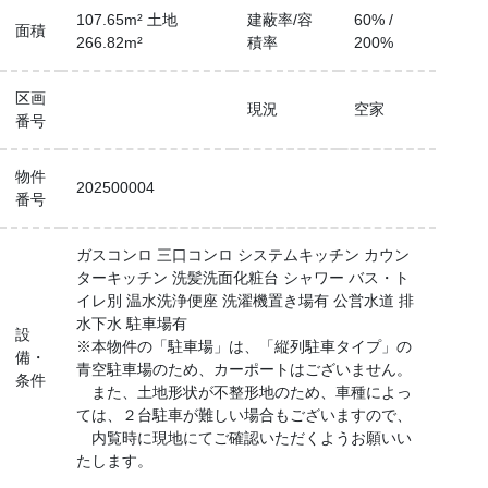
107.65m² 土地
建蔽率/容
60% /
面積
266.82m²
積率
200%
区画
現況
空家
番号
物件
202500004
番号
ガスコンロ
三口コンロ
システムキッチン
カウン
ターキッチン
洗髪洗面化粧台
シャワー
バス・ト
イレ別
温水洗浄便座
洗濯機置き場有
公営水道
排
水下水
駐車場有
設
※本物件の「駐車場」は、「縦列駐車タイプ」の
備・
青空駐車場のため、カーポートはございません。
条件
また、土地形状が不整形地のため、車種によっ
ては、２台駐車が難しい場合もございますので、
内覧時に現地にてご確認いただくようお願いい
たします。